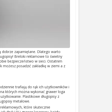
ą dobrze zapamiętane. Dlatego warto
ługopisy! Breloki reklamowe to świetny
sobie bezpieczeństwo w sieci. Ostatnim
k możesz posadzić zakładkę w ziemi a z
iennie trafiają do rąk ich użytkowników i
, na których można wykonać grawer loga
 użytkowanie. Plastikowe długopisy z
ługopsiy metalowe.
 reklamowych, które skutecznie
ak druk UV i grawer laserowy, każdy