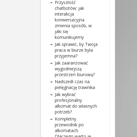
Przyszłość
chatbotów: jak
interakcja
konwersacyjna
zmienia sposób, w
jaki się
komunikujemy
Jak sprawić, by Twoja
praca w biurze była
przyjemna?
Jak zaaranżować
wygodniejszą
przestrzeń biurową?
Nadszedł czas na
pielęgnację trawnika
Jak wybrać
profesjonalny
alkomat do własnych
potrzeb?
Kompletny
przewodnik po
alkomatach.
Dlaczego warto je