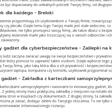
że być dopasowany do unikalnych potrzeb Twojej firmy, od długop
k dla każdego - Breloki
ziennie przypominają ich użytkownikom o Twojej firmie, towarzysząc 
rby czy plecaki. Dzięki temu logo Twojej marki jest stale widoczne, c
odblaskowe, nie tylko promujesz swoją firmę, ale także dbasz o bez
tywny wizerunek marki jako troszczącej się o swoich odbiorców i ich
i zauważony.
zy gadżet dla cyberbezpieczeństwa - Zaślepki na 
ej ludzi zaczyna zwracać uwagę na swoje bezpieczeństwo i prywatnoś
dżet który pomoże to zapewnić takim osobom. Dzięki wyborze tego 
 Twoją firmę, jako taką która dba o ich prywatność i bezpieczeństwo
użyciem laptopa, komputera czy komórki, użytkownik przypominał so
 gadżet - Zakładka z karteczkami samoprzylepnym
 karteczkami samoprzylepnymi i nasionami to innowacyjny gadżet, kt
. Z jednej strony masz praktyczną zakładkę z miejscem na notatki d
nia stron w książkach czy dokumentach. Z drugiej strony, ta zakładk
można je zasiać, dodając zieleni do Twojego otoczenia. To nie tylko 
 promowanie zrównoważonego rozwoju.