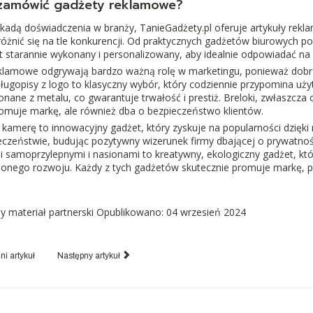
zamówić gadżety reklamowe?
kadą doświadczenia w branży,
TanieGadżety.pl
oferuje artykuły rekl
óżnić się na tle konkurencji. Od praktycznych gadżetów biurowych po
t starannie wykonany i personalizowany, aby idealnie odpowiadać na p
klamowe odgrywają bardzo ważną rolę w marketingu, ponieważ dobrz
ługopisy z logo to klasyczny wybór, który codziennie przypomina uż
nane z metalu, co gwarantuje trwałość i prestiż. Breloki, zwłaszcz
romuje markę, ale również dba o bezpieczeństwo klientów.
 kamerę to innowacyjny gadżet, który zyskuje na popularności dzięk
eczeństwie, budując pozytywny wizerunek firmy dbającej o prywatnoś
i samoprzylepnymi i nasionami to kreatywny, ekologiczny gadżet, k
nego rozwoju. Każdy z tych gadżetów skutecznie promuje markę, p
 materiał partnerski
Opublikowano: 04 wrzesień 2024
i artykuł
Następny artykuł