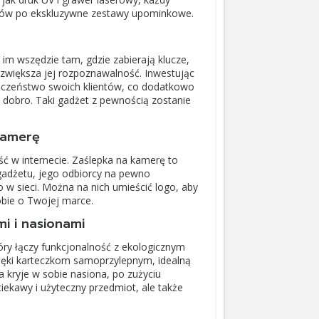
isów po ekskluzywne zestawy upominkowe.
im wszędzie tam, gdzie zabierają klucze,
o zwiększa jej rozpoznawalność. Inwestując
pieczeństwo swoich klientów, co dodatkowo
 dobro. Taki gadżet z pewnością zostanie
kamerę
ć w internecie. Zaślepka na kamerę to
gadżetu, jego odbiorcy na pewno
 w sieci. Można na nich umieścić logo, aby
bie o Twojej marce.
i i nasionami
óry łączy funkcjonalność z ekologicznym
zięki karteczkom samoprzylepnym, idealną
a kryje w sobie nasiona, po zużyciu
ciekawy i użyteczny przedmiot, ale także