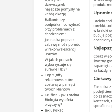
dziewczynek -
produkt mo
najlepsze pomysły na
Upomine
każdą okazję
Balkonik czy
Breloki cod
podpórka - co wybrać
torebki, to
przy problemach z
w breloki 
chodzeniem?
buduje pozy
Jak nauka poprzez
doceniony 
zabawę może pomóc
Najleps
w rekonwalescencji
urazów
Coraz więc
W jakich pracach
świetny ga
wykorzystuje się
zapamiętają
żurawie HDS?
za każdym 
Top 5 gifty
Ciekawy
reklamowe, które
zostaną w pamięci
Zakładka z
twoich klientów
podejściem
Gruźlica - jak Totalna
do zaznacza
Biologia wyjaśnia
karteczek, 
przyczyny?
sposób na
Jak uzyskać