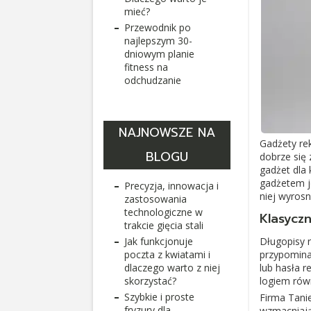
mieć?
Przewodnik po
najlepszym 30-
dniowym planie
fitness na
odchudzanie
NAJNOWSZE NA
Gadżety re
BLOGU
dobrze się 
gadżet dla 
gadżetem j
Precyzja, innowacja i
niej wyrosn
zastosowania
technologiczne w
Klasyczn
trakcie gięcia stali
Jak funkcjonuje
Długopisy 
poczta z kwiatami i
przypomina
dlaczego warto z niej
lub hasła r
skorzystać?
logiem równ
Szybkie i proste
Firma Tani
fryzury dla
wzmacniają