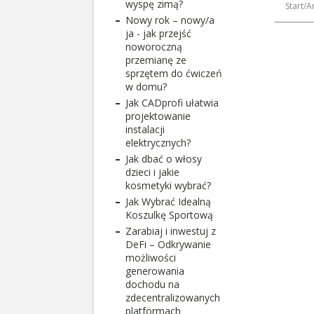
wyspę zimą?
Start
A
Nowy rok – nowy/a
ja - jak przejść
noworoczną
przemianę ze
sprzętem do ćwiczeń
w domu?
Jak CADprofi ułatwia
projektowanie
instalacji
elektrycznych?
Jak dbać o włosy
dzieci i jakie
kosmetyki wybrać?
Jak Wybrać Idealną
Koszulkę Sportową
Zarabiaj i inwestuj z
DeFi – Odkrywanie
możliwości
generowania
dochodu na
zdecentralizowanych
platformach