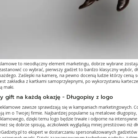
klamowe to nieodłączny element marketingu, dobrze wybrane zostaj
zastanowić co wybrać, pierwszy gadżet to bardzo klasyczny wybór, d
każdego. Zaślepki na kamerę, na pewno docenią ludzie którzy cenią 
est zakładka z kartkami samoprzylepnymi, po wykorzystaniu kartecze
ą maki.
y gift na każdą okazję - Długopisy z logo
reklamowe zawsze sprawdzają się w kampaniach marketingowych. Codz
ją im o Twojej firmie. Najbardziej popularne są metalowe długopisy
eklamowego, dzięki temu logo będzie trwałe i odporne na intensywne
ież się dobrze spisują, aczkolwiek wyglądają mniej prestiżowo niż d
eGadżety.pl to ekspert w dostarczaniu spersonalizowanych gadżetów
 wizerunek marki. Dzięki zaawansowanym technikom nadruku, takim j