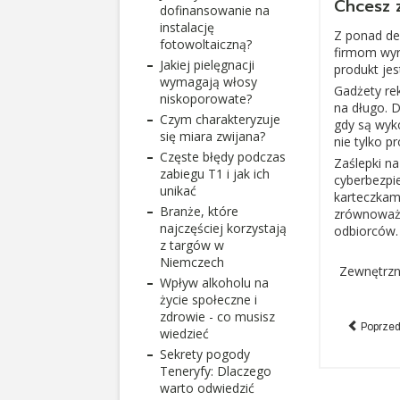
Chcesz 
dofinansowanie na
instalację
Z ponad de
fotowoltaiczną?
firmom wyr
Jakiej pielęgnacji
produkt jes
wymagają włosy
Gadżety re
niskoporowate?
na długo. D
Czym charakteryzuje
gdy są wyko
się miara zwijana?
nie tylko p
Częste błędy podczas
Zaślepki na
zabiegu T1 i jak ich
cyberbezpi
unikać
karteczkam
Branże, które
zrównoważo
najczęściej korzystają
odbiorców.
z targów w
Niemczech
Zewnętrzny
Wpływ alkoholu na
życie społeczne i
zdrowie - co musisz
Poprzedn
wiedzieć
Sekrety pogody
Teneryfy: Dlaczego
warto odwiedzić